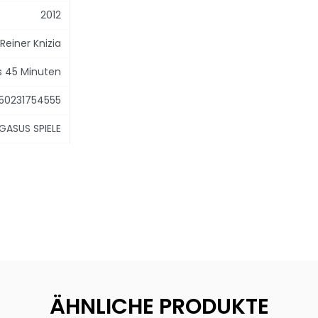
2012
Reiner Knizia
is 45 Minuten
50231754555
GASUS SPIELE
ÄHNLICHE PRODUKTE