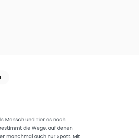
N
als Mensch und Tier es noch
 bestimmt die Wege, auf denen
aber manchmal auch nur Spott. Mit