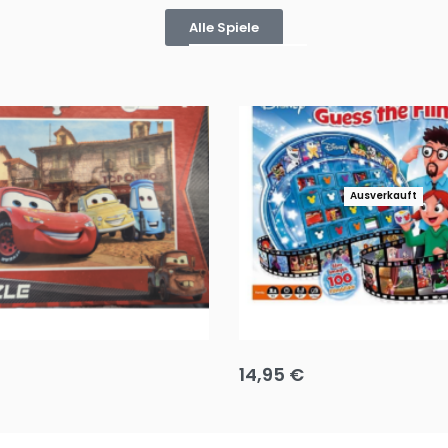
Alle Spiele
Ausverkauft
Puzzle 35 Teile Minnie +
Disney Guess the Film
14,95
€
g wählen
Ausführung wählen