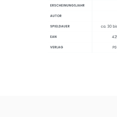
ERSCHEINUNGSJAHR
AUTOR
ca. 30 b
SPIELDAUER
42
EAN
PE
VERLAG