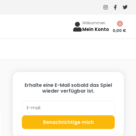
Willkommen
0
Mein Konto
0,00
€
Erhalte eine E-Mail sobald das Spiel
wieder verfügbar ist.
Benachrichtige mich