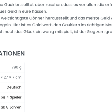
e Gaukler, solltet aber zusehen, dass es vor allem die erf
ues Geld in eure Kassen.
 weitsichtigste Gönner herausstellt und das meiste Geld v
egeln. Hier ist es Gold wert, den Gauklern im richtigen 
 noch das Glück ein wenig mitspielt, ist der Sieg zum gre
ATIONEN
790 g
 × 27 × 7 cm
Deutsch
 bis 4 Spieler
ab 8 Jahren