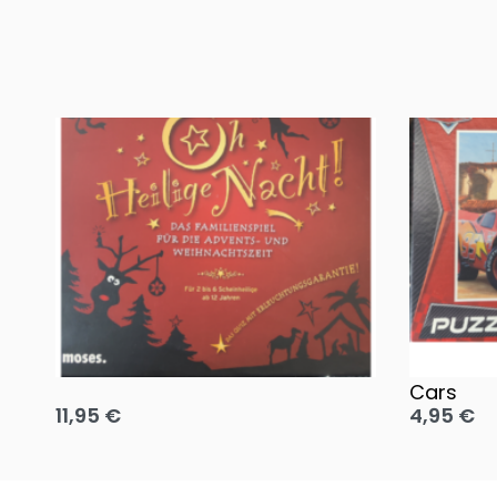
Oh, heilige Nacht!
2 Disney 
Cars
11,95
€
4,95
€
Ausführung wählen
Ausführun