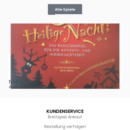
Alle Spiele
Oh, heilige Nacht!
2 D
11,95
€
4,
Ausführung wählen
Au
KUNDENSERVICE
Brettspiel Ankauf
Bestellung verfolgen