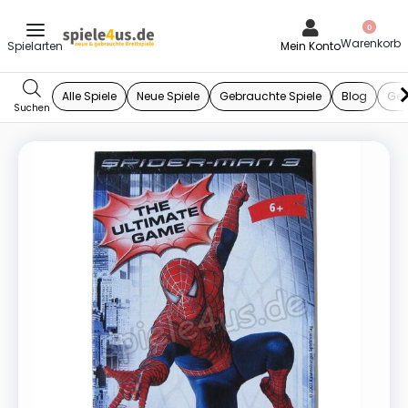
0
Mein Konto
Alle Spiele
Neue Spiele
Gebrauchte Spiele
Blog
Ges