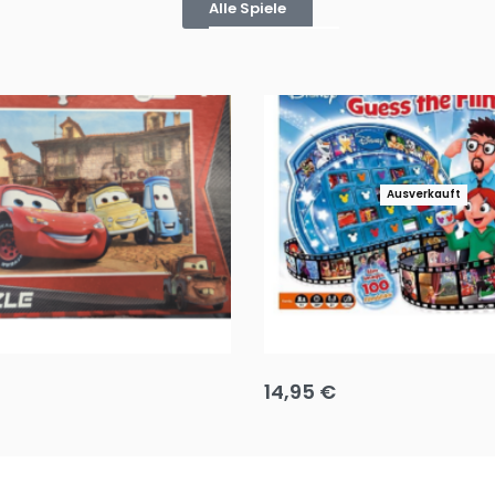
Alle Spiele
Ausverkauft
Puzzle 35 Teile Minnie +
Disney Guess the Film
14,95
€
g wählen
Ausführung wählen