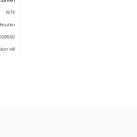
 Jahren
1975
Minuten
008590
lon Hill