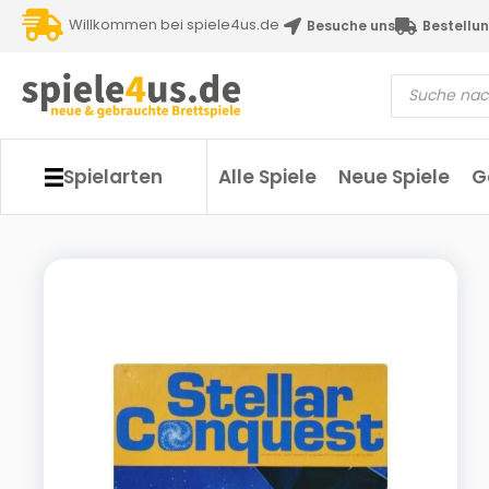
Willkommen bei spiele4us.de
Besuche uns
Bestellun
Spielarten
Alle Spiele
Neue Spiele
G