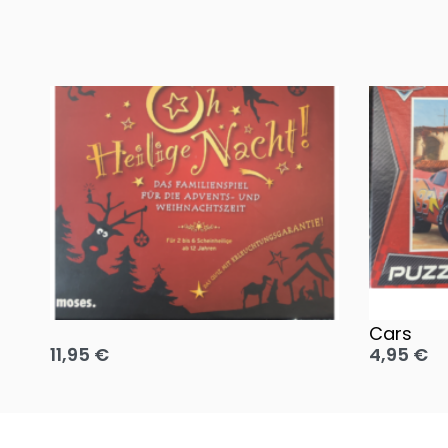
Oh, heilige Nacht!
2 Disney 
Cars
11,95
€
4,95
€
Ausführung wählen
Ausführun