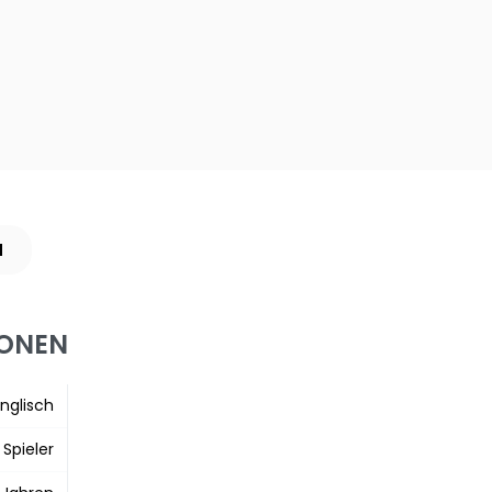
N
IONEN
nglisch
 Spieler