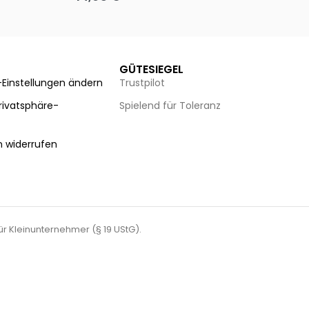
Ausführung wählen
Au
GÜTESIEGEL
-Einstellungen ändern
Trustpilot
Privatsphäre-
Spielend für Toleranz
n
n widerrufen
für Kleinunternehmer (§ 19 UStG).