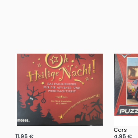
Oh, heilige Nacht!
2 Disney 
Cars
11,95
€
4,95
€