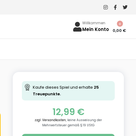
Willkommen
0
Mein Konto
0,00
€
Kaufe dieses Spiel und erhalte
25
Treuepunkte.
12,99
€
zzgl. Versandkosten
, keine Ausweisung der
Mehrwertsteuer gemäß § 19 UStG