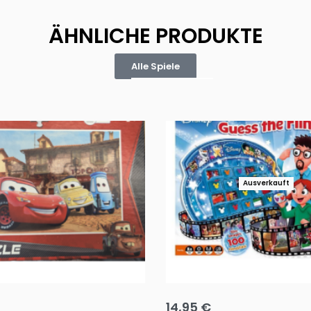
ÄHNLICHE PRODUKTE
Alle Spiele
Ausverkauft
Puzzle 35 Teile Minnie +
Disney Guess the Film
14,95
€