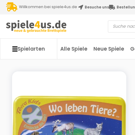
Willkommen bei spiele4us.de
Besuche uns
Bestellun
Spielarten
Alle Spiele
Neue Spiele
G