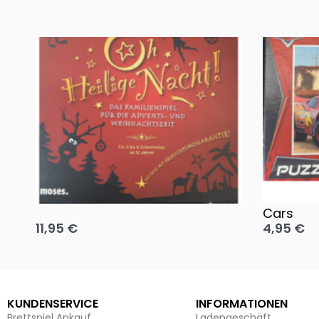
Oh, heilige Nacht!
2 Disney 
Cars
11,95
€
4,95
€
Ausführung wählen
Ausführun
KUNDENSERVICE
INFORMATIONEN
Brettspiel Ankauf
Ladengeschäft