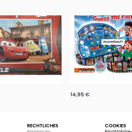
Ausverkauft
Puzzle 35 Teile Minnie +
Disney Guess the Film
14,95
€
g wählen
Ausführung wählen
RECHTLICHES
COOKIES
Impressum
Privatsphäre