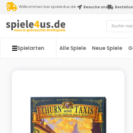
Willkommen bei spiele4us.de
Besuche uns
Bestellun
Spielarten
Alle Spiele
Neue Spiele
G