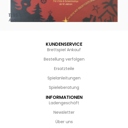
Oh, heilige Nacht!
2 D
11,95
€
4,
Ausführung wählen
Au
KUNDENSERVICE
Brettspiel Ankauf
Bestellung verfolgen
Ersatzteile
Spielanleitungen
Spieleberatung
INFORMATIONEN
Ladengeschäft
Newsletter
Über uns