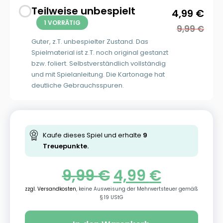
Teilweise unbespielt
4,99
€
1 VORRÄTIG
9,99
€
Guter, z.T. unbespielter Zustand. Das
Spielmaterial ist z.T. noch original gestanzt
bzw. foliert. Selbstverständlich vollständig
und mit Spielanleitung. Die Kartonage hat
deutliche Gebrauchsspuren.
Kaufe dieses Spiel und erhalte
9
Treuepunkte.
9,99
€
4,99
€
zzgl. Versandkosten
, keine Ausweisung der Mehrwertsteuer gemäß
§ 19 UStG