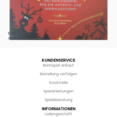
Oh, heilige Nacht!
2 D
11,95
€
4,
Ausführung wählen
Au
KUNDENSERVICE
Brettspiel Ankauf
Bestellung verfolgen
Ersatzteile
Spielanleitungen
Spieleberatung
INFORMATIONEN
Ladengeschäft