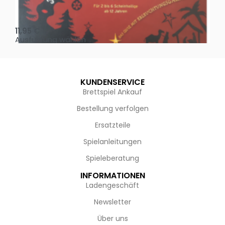
Oh, heilige Nacht!
2 D
11,95
€
4,
Ausführung wählen
Au
KUNDENSERVICE
Brettspiel Ankauf
Bestellung verfolgen
Ersatzteile
Spielanleitungen
Spieleberatung
INFORMATIONEN
Ladengeschäft
Newsletter
Über uns