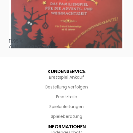
Oh, heilige Nacht!
2 D
11,95
€
4,
Ausführung wählen
Au
KUNDENSERVICE
Brettspiel Ankauf
Bestellung verfolgen
Ersatzteile
Spielanleitungen
Spieleberatung
INFORMATIONEN
Ladengeschäft