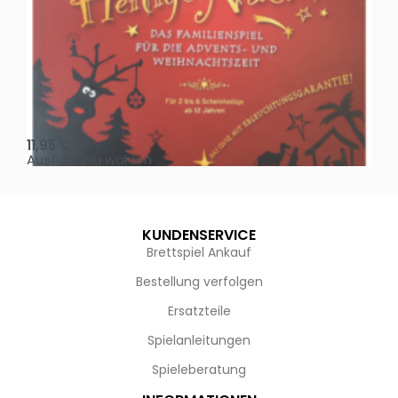
Oh, heilige Nacht!
2 D
11,95
€
4,
Ausführung wählen
Au
KUNDENSERVICE
Brettspiel Ankauf
Bestellung verfolgen
Ersatzteile
Spielanleitungen
Spieleberatung