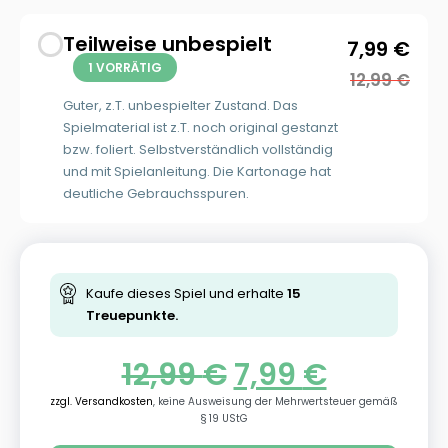
Teilweise unbespielt
7,99
€
1 VORRÄTIG
12,99
€
Guter, z.T. unbespielter Zustand. Das
Spielmaterial ist z.T. noch original gestanzt
bzw. foliert. Selbstverständlich vollständig
und mit Spielanleitung. Die Kartonage hat
deutliche Gebrauchsspuren.
Kaufe dieses Spiel und erhalte
15
Treuepunkte.
12,99
€
7,99
€
zzgl. Versandkosten
, keine Ausweisung der Mehrwertsteuer gemäß
§ 19 UStG