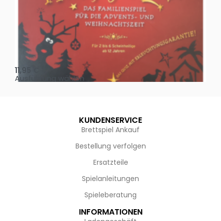
Oh, heilige Nacht!
2 D
11,95
€
4,
Ausführung wählen
Au
KUNDENSERVICE
Brettspiel Ankauf
Bestellung verfolgen
Ersatzteile
Spielanleitungen
Spieleberatung
INFORMATIONEN