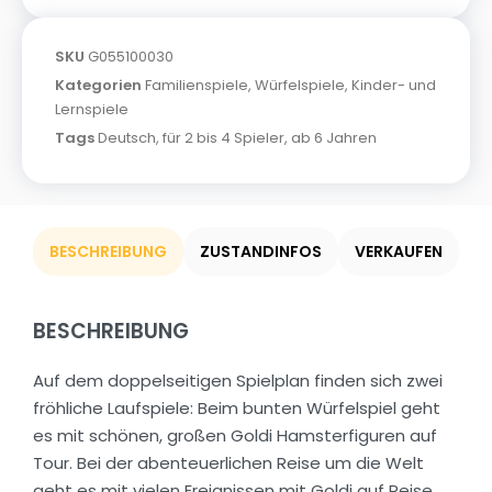
SKU
G055100030
Kategorien
Familienspiele
,
Würfelspiele
,
Kinder- und
Lernspiele
Tags
Deutsch
,
für 2 bis 4 Spieler
,
ab 6 Jahren
BESCHREIBUNG
ZUSTANDINFOS
VERKAUFEN
BESCHREIBUNG
Auf dem doppelseitigen Spielplan finden sich zwei
fröhliche Laufspiele: Beim bunten Würfelspiel geht
es mit schönen, großen Goldi Hamsterfiguren auf
Tour. Bei der abenteuerlichen Reise um die Welt
geht es mit vielen Ereignissen mit Goldi auf Reise