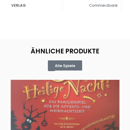
Commerzbank
VERLAG
ÄHNLICHE PRODUKTE
Alle Spiele
Oh, heilige Nacht!
2 D