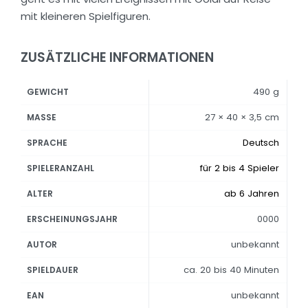
mit kleineren Spielfiguren.
ZUSÄTZLICHE INFORMATIONEN
490 g
GEWICHT
27 × 40 × 3,5 cm
MASSE
Deutsch
SPRACHE
für 2 bis 4 Spieler
SPIELERANZAHL
ab 6 Jahren
ALTER
0000
ERSCHEINUNGSJAHR
unbekannt
AUTOR
ca. 20 bis 40 Minuten
SPIELDAUER
unbekannt
EAN