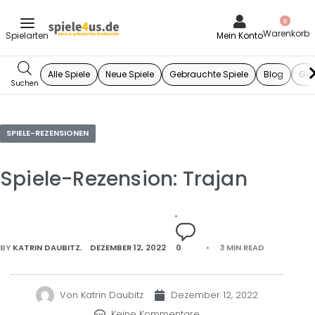
0
Mein Konto
Alle Spiele
Neue Spiele
Gebrauchte Spiele
Blog
Ges
SPIELE-REZENSIONEN
Spiele-Rezension: Trajan
BY
KATRIN DAUBITZ
DEZEMBER 12, 2022
0
3 MIN READ
Von
Katrin Daubitz
Dezember 12, 2022
Keine Kommentare