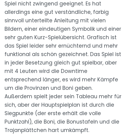
Spiel nicht zwingend geeignet. Es hat
allerdings eine gut verständliche, farbig
sinnvoll unterteilte Anleitung mit vielen
Bildern, einer eindeutigen Symbolik und einer
sehr guten Kurz-Spielübersicht. Grafisch ist
das Spiel leider sehr ernüchternd und mehr
funktional als schön gezeichnet. Das Spiel ist
in jeder Besetzung gleich gut spielbar, aber
mit 4 Leuten wird die Downtime
entsprechend länger, es wird mehr Kämpfe
um die Provinzen und Boni geben.
Außerdem spielt jeder sein Tableau mehr für
sich, aber der Hauptspielplan ist durch die
Siegpunkte (der erste erhält die volle
Punktzahl), die Boni, die Bonustafeln und die
Trajanplättchen hart umkämpft.