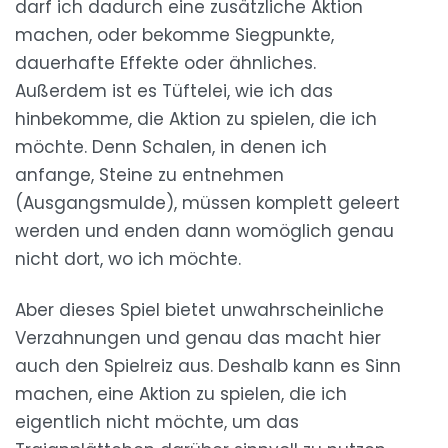
darf ich dadurch eine zusätzliche Aktion
machen, oder bekomme Siegpunkte,
dauerhafte Effekte oder ähnliches.
Außerdem ist es Tüftelei, wie ich das
hinbekomme, die Aktion zu spielen, die ich
möchte. Denn Schalen, in denen ich
anfange, Steine zu entnehmen
(Ausgangsmulde), müssen komplett geleert
werden und enden dann womöglich genau
nicht dort, wo ich möchte.
Aber dieses Spiel bietet unwahrscheinliche
Verzahnungen und genau das macht hier
auch den Spielreiz aus. Deshalb kann es Sinn
machen, eine Aktion zu spielen, die ich
eigentlich nicht möchte, um das