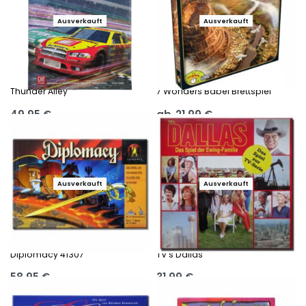
Ausverkauft
Ausverkauft
Thunder Alley
7 Wonders Babel Brettspiel
49,95
€
ab
21,99
€
Ausführung wählen
Ausführung wählen
Ausverkauft
Ausverkauft
Diplomacy 41307
TV’s Dallas
58,95
€
31,99
€
Ausführung wählen
Ausführung wählen