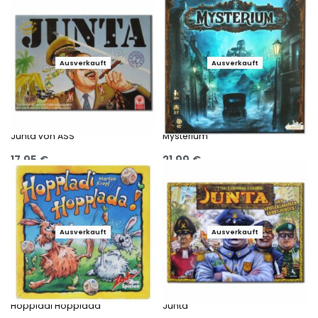
Ausführung wählen
Ausführung wählen
Ausverkauft
Ausverkauft
Junta von ASS
Mysterium
17,95
€
21,99
€
Ausführung wählen
Ausführung wählen
Ausverkauft
Ausverkauft
Hoppladi Hopplada
Junta