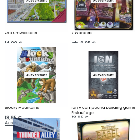
Ausverkauft
Ausverkauft
Öko Umweltspiel
7 Wonders
14,99
€
ab
8,95
€
Ausführung wählen
Ausführung wählen
Ausverkauft
Ausverkauft
Blocky Mountains
Ion A compound building game
Erstauflage
18,95
€
18,95
€
Ausführung wählen
Ausführung wählen