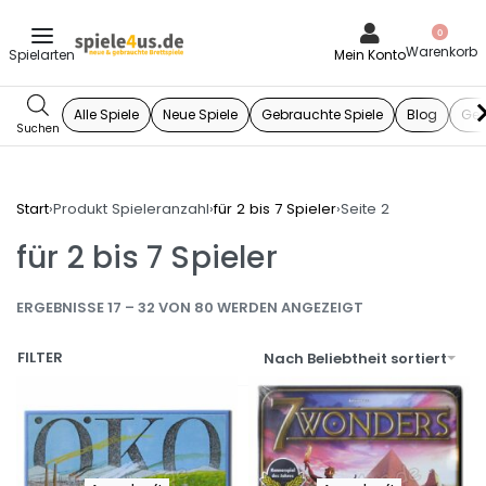
0
Mein Konto
Alle Spiele
Neue Spiele
Gebrauchte Spiele
Blog
Ges
Start
›
Produkt Spieleranzahl
›
für 2 bis 7 Spieler
›
Seite 2
für 2 bis 7 Spieler
ERGEBNISSE 17 – 32 VON 80 WERDEN ANGEZEIGT
FILTER
Nach Beliebtheit sortiert