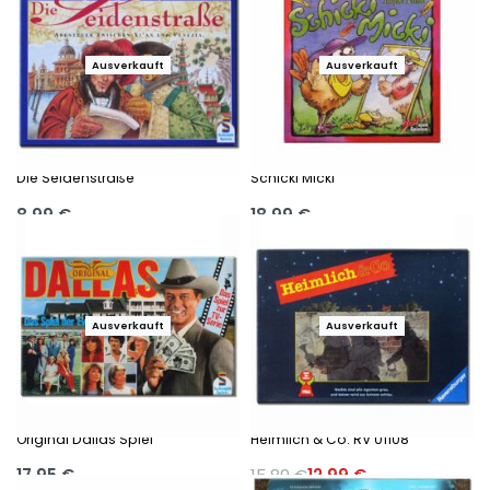
Ausverkauft
Ausverkauft
Die Seidenstraße
Schicki Micki
8,99
€
18,99
€
Ausführung wählen
Ausführung wählen
Ausverkauft
Ausverkauft
-18%
Original Dallas Spiel
Heimlich & Co. RV 01108
17,95
€
15,89
€
12,99
€