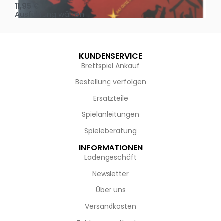
11,95
€
4,
Ausführung wählen
Au
KUNDENSERVICE
Brettspiel Ankauf
Bestellung verfolgen
Ersatzteile
Spielanleitungen
Spieleberatung
INFORMATIONEN
Ladengeschäft
Newsletter
Über uns
Versandkosten