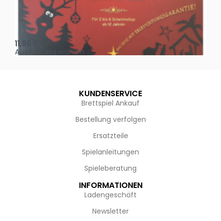
Oh, heilige Nacht!
2 D
11,95
€
4,
Ausführung wählen
Au
KUNDENSERVICE
Brettspiel Ankauf
Bestellung verfolgen
Ersatzteile
Spielanleitungen
Spieleberatung
INFORMATIONEN
Ladengeschäft
Newsletter