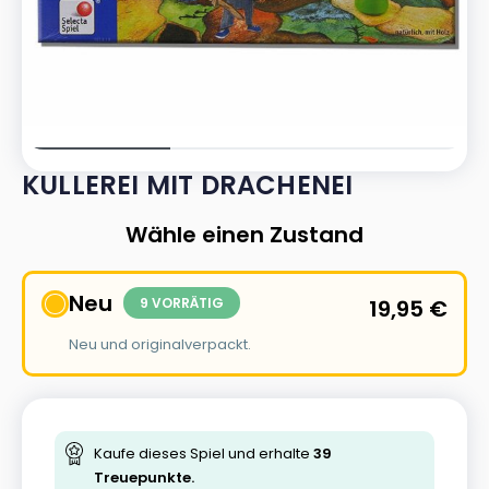
KULLEREI MIT DRACHENEI
Wähle einen Zustand
Neu
9 VORRÄTIG
19,95
€
Neu und originalverpackt.
Kaufe dieses Spiel und erhalte
39
Treuepunkte.