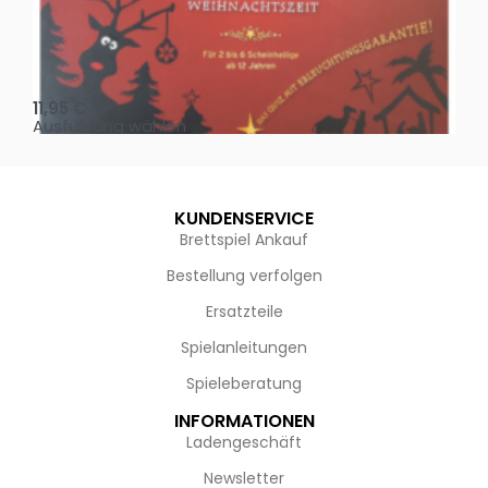
Oh, heilige Nacht!
2 D
11,95
€
4,
Ausführung wählen
Au
KUNDENSERVICE
Brettspiel Ankauf
Bestellung verfolgen
Ersatzteile
Spielanleitungen
Spieleberatung
INFORMATIONEN
Ladengeschäft
Newsletter