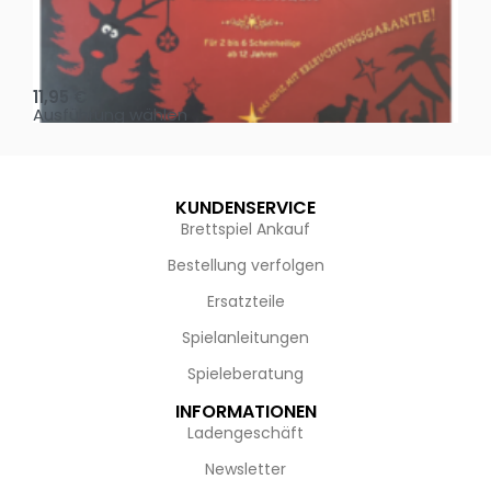
Oh, heilige Nacht!
2 D
11,95
€
4,
Ausführung wählen
Au
KUNDENSERVICE
Brettspiel Ankauf
Bestellung verfolgen
Ersatzteile
Spielanleitungen
Spieleberatung
INFORMATIONEN
Ladengeschäft
Newsletter