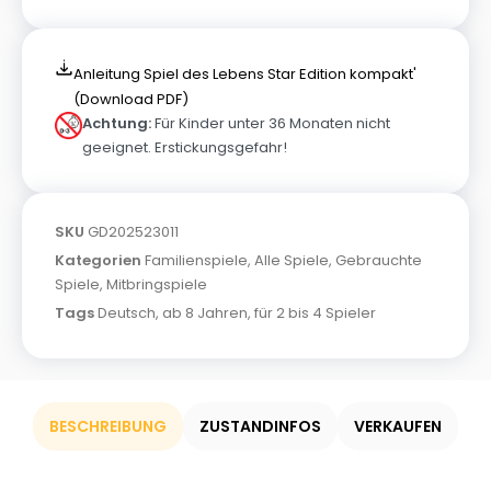
Anleitung Spiel des Lebens Star Edition kompakt'
(Download PDF)
Achtung:
Für Kinder unter 36 Monaten nicht
geeignet. Erstickungsgefahr!
SKU
GD202523011
Kategorien
Familienspiele
,
Alle Spiele
,
Gebrauchte
Spiele
,
Mitbringspiele
Tags
Deutsch
,
ab 8 Jahren
,
für 2 bis 4 Spieler
BESCHREIBUNG
ZUSTANDINFOS
VERKAUFEN