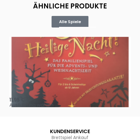
ÄHNLICHE PRODUKTE
Alle Spiele
Oh, heilige Nacht!
2 D
11,95
€
4,
Ausführung wählen
Au
KUNDENSERVICE
Brettspiel Ankauf